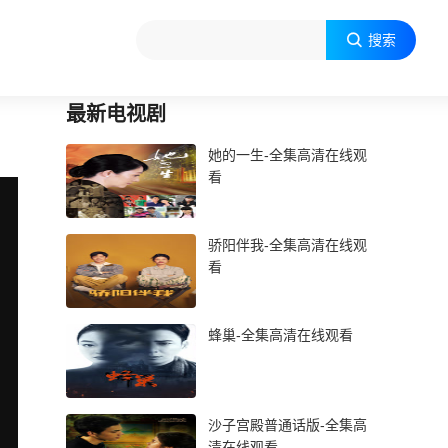
搜索

最新电视剧
她的一生-全集高清在线观
看
骄阳伴我-全集高清在线观
看
蜂巢-全集高清在线观看
沙子宫殿普通话版-全集高
清在线观看