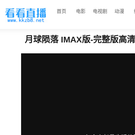
首页
电影
电视剧
动漫
月球陨落 IMAX版-完整版高