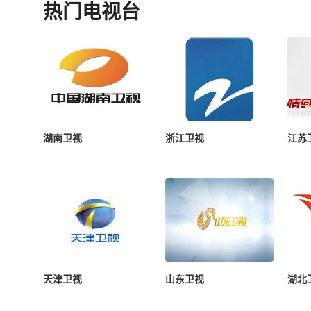
热门电视台
湖南卫视
浙江卫视
江苏
天津卫视
山东卫视
湖北