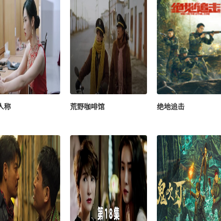
人称
荒野咖啡馆
绝地追击