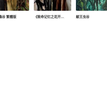
蟲谷 繁體版
《致命记忆之花开双生》速看
献王虫谷