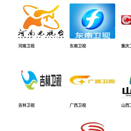
河南卫视
东南卫视
重庆
吉林卫视
广西卫视
山西