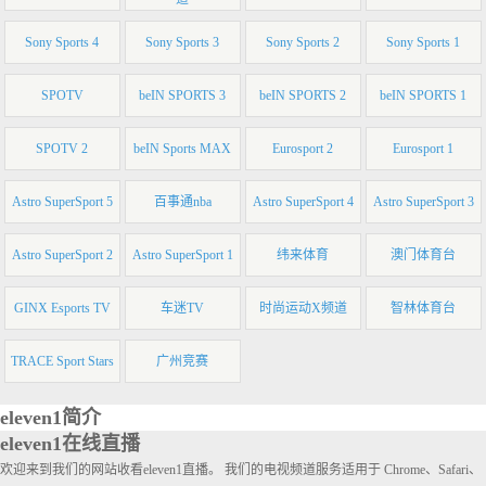
Sony Sports 4
Sony Sports 3
Sony Sports 2
Sony Sports 1
SPOTV
beIN SPORTS 3
beIN SPORTS 2
beIN SPORTS 1
SPOTV 2
beIN Sports MAX
Eurosport 2
Eurosport 1
Astro SuperSport 5
百事通nba
Astro SuperSport 4
Astro SuperSport 3
Astro SuperSport 2
Astro SuperSport 1
纬来体育
澳门体育台
GINX Esports TV
车迷TV
时尚运动X频道
智林体育台
TRACE Sport Stars
广州竞赛
eleven1简介
eleven1在线直播
欢迎来到我们的网站收看eleven1直播。 我们的电视频道服务适用于 Chrome、Safari、