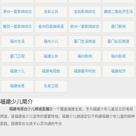
漳州一套新闻综合
龙岩公共
龙岩新闻综合
莆田二套经济生活
莆田一套新闻综合
泉州四套闽南语
泉州一套新闻综合
厦门新闻
福州生活
福州少儿
厦门生活频道
厦门纪实频道
厦门卫视
福建公共
福州新闻
福州影视
福建少儿
福建电视剧
福建都市时尚
福建经济
福建体育
东南卫视
福建少儿简介
福建电视台少儿频道直播
是一个覆盖福建全省，专为福建少年儿童设立的电视
频道，是福建省少儿宣传的重要阵地。福建少儿频道定位于构建福建少年儿童的精神
家园，搭建家长与孩子心灵沟通的平台