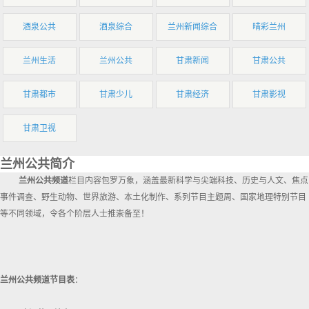
酒泉公共
酒泉综合
兰州新闻综合
晴彩兰州
兰州生活
兰州公共
甘肃新闻
甘肃公共
甘肃都市
甘肃少儿
甘肃经济
甘肃影视
甘肃卫视
兰州公共简介
兰州公共频道
栏目内容包罗万象，涵盖最新科学与尖端科技、历史与人文、焦点
事件调查、野生动物、世界旅游、本土化制作、系列节目主题周、国家地理特别节目
等不同领域，令各个阶层人士推崇备至！
兰州公共频道节目表
：