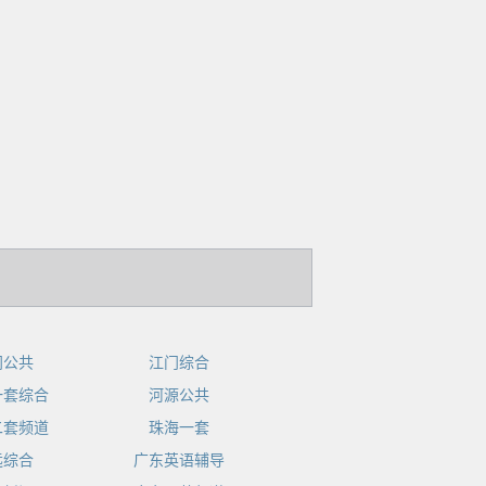
门公共
江门综合
一套综合
河源公共
二套频道
珠海一套
远综合
广东英语辅导