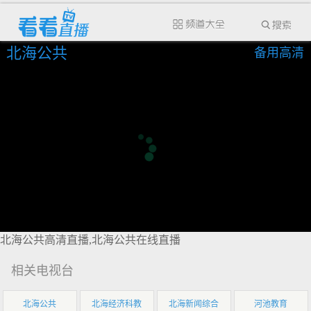
北海公共
备用高清
北海公共高清直播,北海公共在线直播
相关电视台
北海公共
北海经济科教
北海新闻综合
河池教育