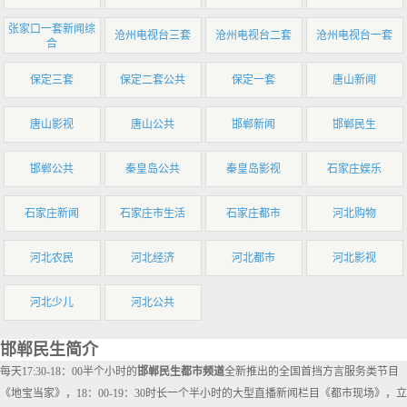
张家口一套新闻综
沧州电视台三套
沧州电视台二套
沧州电视台一套
合
保定三套
保定二套公共
保定一套
唐山新闻
唐山影视
唐山公共
邯郸新闻
邯郸民生
邯郸公共
秦皇岛公共
秦皇岛影视
石家庄娱乐
石家庄新闻
石家庄市生活
石家庄都市
河北购物
河北农民
河北经济
河北都市
河北影视
河北少儿
河北公共
邯郸民生简介
每天17:30-18：00半个小时的
邯郸民生都市频道
全新推出的全国首挡方言服务类节目
《地宝当家》，18：00-19：30时长一个半小时的大型直播新闻栏目《都市现场》，立