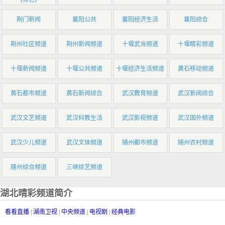
荆门新闻
襄阳公共
襄阳经济生活
襄阳综合
荆州社区频道
荆州新闻频道
十堰武当频道
十堰睛彩频道
十堰新闻频道
十堰公共频道
十堰经济生活频道
黄石移动频道
黄石都市频道
黄石新闻综合
武汉教育频道
武汉新闻综合
武汉文艺频道
武汉科教生活
武汉影视频道
武汉国外频道
武汉少儿频道
武汉文体频道
随州都市频道
随州农村频道
随州综合频道
三峡综艺频道
湖北晴彩频道简介
看看直播
|
湖南卫视
|
中央频道
|
电视剧
|
经典电影