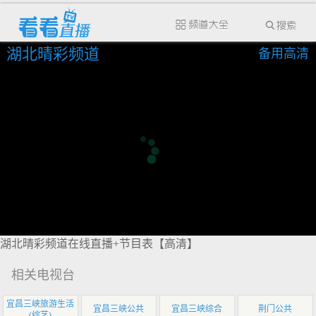
湖北晴彩频道
备用高清
湖北晴彩频道在线直播+节目表【高清】
相关电视台
宜昌三峡旅游生活
宜昌三峡公共
宜昌三峡综合
荆门公共
(综艺)