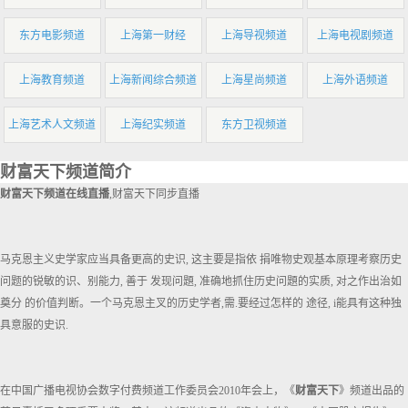
东方电影频道
上海第一财经
上海导视频道
上海电视剧频道
上海教育频道
上海新闻综合频道
上海星尚频道
上海外语频道
上海艺术人文频道
上海纪实频道
东方卫视频道
财富天下频道简介
财富天下频道在线直播
,财富天下同步直播
马克恩主义史学家应当具备更高的史识, 这主要是指依 捐唯物史观基本原理考察历史
问题的锐敏的识、别能力, 善于 发现问題, 准确地抓住历史问題的实质, 对之作出治如
奠分 的价值判断。一个马克恩主叉的历史学者,需.要经过怎样的 途径, i能具有这种独
具意服的史识.
在中国广播电视协会数字付费频道工作委员会2010年会上，《
财富天下
》频道出品的