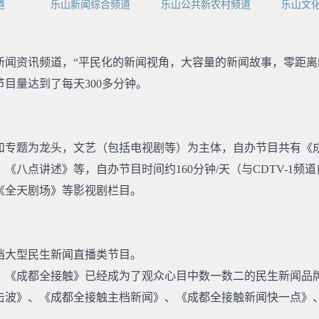
道
乐山新闻综合频道
乐山公共新农村频道
乐山文
闻资讯频道，“平民化的新闻视角，大容量的新闻故事，零距离的
目量达到了每天300多分钟。
和专题为龙头，文艺（包括电视剧等）为主体，自办节目共有《
《八点讲述》等，自办节目时间约160分钟/天（与CDTV-1
《全天剧场》等影视剧栏目。
档大型民生新闻直播类节目。
的耕耘，《成都全接触》已经成为了观众心目中数一数二的民生新闻
击波》、《成都全接触主档新闻》、《成都全接触新闻快一点》、