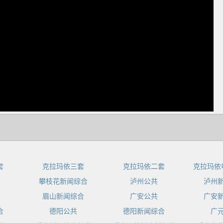
dIn
套
克拉玛依三套
克拉玛依二套
克拉玛依
攀枝花新闻综合
泸州公共
泸州
眉山新闻综合
广安公共
广安
合
德阳公共
德阳新闻综合
广