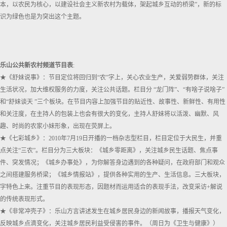
本，以农民为核心，以建设社会主义新农村为载体，架起城乡互动的桥梁”，新的标
识为绿色也是为突出这个主题。
乐山公共新农村频道节目表
:
★《舒妹说事》：节目定位将回归到“农”字上，关心农业生产，关爱弱势群体，关注
生活状况，加大维权服务的力度，关注公共话题。栏目分 “龙门阵”、“有啥子说啥子”
和“舒妹谈天 ”三个板块。在节目内容上加强节目的贴近性、故事性、新鲜性、有用性
和关注度，在主持人的包装上也会有很大的变化，主持人舒妹将以活泼、幽默、风
趣、时尚的农家小妹形象，出现在荧屏上。
★《七彩城乡》：2010年7月19日开播的一档杂志型栏目，栏目定位于大民生，并重
点关注“三农”。栏目分为三大板块：《城乡零距离》，关注城乡民生话题、焦点事
件、突发情况；《城乡办事处》，为你解答身边遇到的各种疑问，在政府部门和观众
之间搭建服务桥梁；《城乡情报站》，提供各种实用的生产、生活信息。三大板块，
字特色上来。注重节目的表现形态，因题材而运用适合的表现手法，改变采访+解说
的传统表现形式。
★《非常冲壳子》：乐山方言讲述发生在城乡居民身边的新闻故事，播报天气变化，
反映城乡点滴变化，关注城乡居民利益受侵害的事件。（周日为《卫生与健康》）