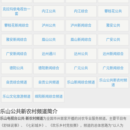
克拉玛依电视台一
内江公共
内江综合
攀枝花公共
套
攀枝花新闻综合
泸州公共
泸州新闻综合
雅安公共
雅安新闻综合
眉山公共
眉山新闻综合
广安公共
广安新闻综合
达州通川
达州公共
达州新闻综合
德阳公共
德阳新闻综合
广元公共
广元新闻综合
乐山公共新农村频
自贡综合频道
自贡公共频道
乐山新闻综合频道
道
乐山文化旅游频道
绵阳新闻综合频道
乐山公共新农村频道简介
乐山电视台公共·新农村频道
为全国市州首家开播的对农专业服务频道。主要节目有
《舒妹说事》、《七彩城乡》、《欢乐乡村竞技赛》，频道的总体思路为“以人为