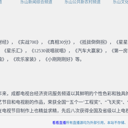
道
乐山新闻综合频道
乐山公共新农村频道
乐山文
经》，《实战700》，《真相30分》，《抵拢倒倒拐》，《星星
《星乐汇》，《12530说唱就唱》，《汽车大赢家》，《第一
触》，《欢乐家装》，《小刚刚刚好》等。
年来，成都电视台经济资讯服务频道以其鲜明的个性色彩和独具
目和电视剧的作品，荣获全国“‘五个一’工程奖”、“飞天奖”、
在电视节目制作上也精益求精，先后八次获得全国及省级以上电
看看直播
所有直播源均为外部引用，本站不存储、