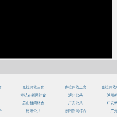
dIn
套
克拉玛依三套
克拉玛依二套
克拉玛依
攀枝花新闻综合
泸州公共
泸州
眉山新闻综合
广安公共
广安
合
德阳公共
德阳新闻综合
广