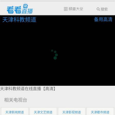
天津科教频道
备用高清
天津科教频道在线直播【高清】
相关电视台
天津新闻频道
天津文艺频道
天津影视频道
天津都市频道