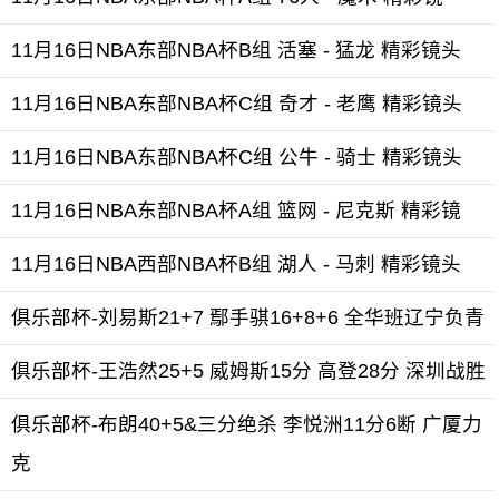
11月16日NBA东部NBA杯B组 活塞 - 猛龙 精彩镜头
11月16日NBA东部NBA杯C组 奇才 - 老鹰 精彩镜头
11月16日NBA东部NBA杯C组 公牛 - 骑士 精彩镜头
11月16日NBA东部NBA杯A组 篮网 - 尼克斯 精彩镜
11月16日NBA西部NBA杯B组 湖人 - 马刺 精彩镜头
俱乐部杯-刘易斯21+7 鄢手骐16+8+6 全华班辽宁负青
俱乐部杯-王浩然25+5 威姆斯15分 高登28分 深圳战胜
俱乐部杯-布朗40+5&三分绝杀 李悦洲11分6断 广厦力
克