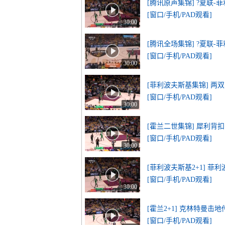
[腾讯原声集锦] ?夏联-菲
[窗口/手机/PAD观看]
30:00
[腾讯全场集锦] ?夏联-菲
[窗口/手机/PAD观看]
30:00
[菲利波夫斯基集锦] 两双
[窗口/手机/PAD观看]
30:00
[霍兰二世集锦] 犀利背扣
[窗口/手机/PAD观看]
30:00
[菲利波夫斯基2+1] 菲
[窗口/手机/PAD观看]
30:00
[霍兰2+1] 克林特曼击
[窗口/手机/PAD观看]