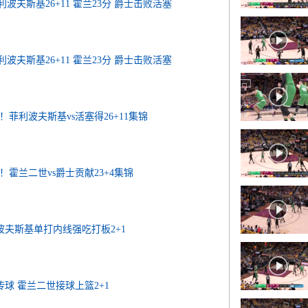
利波夫斯基26+11 霍兰23分 爵士击败活塞
利波夫斯基26+11 霍兰23分 爵士击败活塞
！菲利波夫斯基vs活塞得26+11集锦
！霍兰二世vs爵士贡献23+4集锦
利波夫斯基单打内线强吃打板2+1
地传球 霍兰二世接球上篮2+1