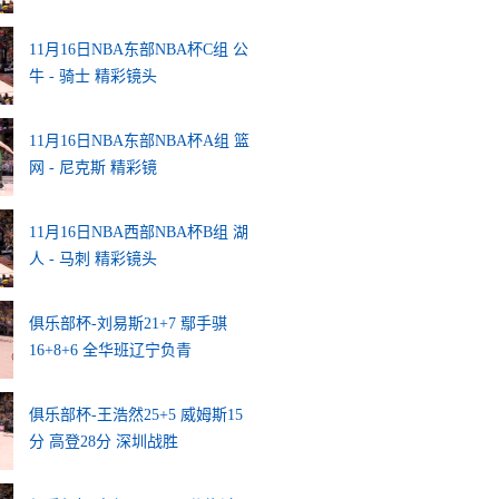
11月16日NBA东部NBA杯C组 公
牛 - 骑士 精彩镜头
11月16日NBA东部NBA杯A组 篮
网 - 尼克斯 精彩镜
11月16日NBA西部NBA杯B组 湖
人 - 马刺 精彩镜头
俱乐部杯-刘易斯21+7 鄢手骐
16+8+6 全华班辽宁负青
俱乐部杯-王浩然25+5 威姆斯15
分 高登28分 深圳战胜