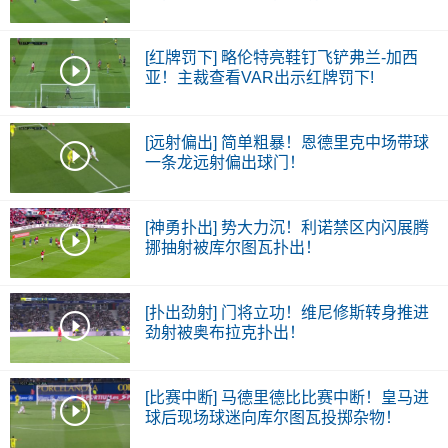
[红牌罚下] 略伦特亮鞋钉飞铲弗兰-加西
亚！主裁查看VAR出示红牌罚下!
[远射偏出] 简单粗暴！恩德里克中场带球
一条龙远射偏出球门！
[神勇扑出] 势大力沉！利诺禁区内闪展腾
挪抽射被库尔图瓦扑出！
[扑出劲射] 门将立功！维尼修斯转身推进
劲射被奥布拉克扑出！
[比赛中断] 马德里德比比赛中断！皇马进
球后现场球迷向库尔图瓦投掷杂物！