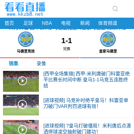
首页
足球
NBA
电视
新闻
体育频道
09月30日 西甲第8轮 马德里竞技vs皇家马德里 精彩片段
1
-
1
完赛
马德里竞技
皇家马德里
锦集
录像
[西甲全场集锦] 西甲-米利唐破门科雷亚绝
平比赛长时间中断 皇马1-1马竞五连胜终
结
[进球视频] 马竞补时绝平皇马！科雷亚单
刀破门VAR判罚进球有效！
[进球视频] ?皇马打破僵局！米利唐后点潇
洒停球凌空抽射破门建功！