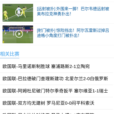
[远射被扑] 外围来一脚！巴尔韦德远射被
奥布拉克神勇扑出！
[射门被扑] 惊险挡出！阿尔瓦雷斯过掉吕
迪格小角度打门被扑出！
相关比赛
欧国联-马里诺斯制胜球 塞浦路斯2-1立陶宛
欧国联-巴拉德破门查理斯建功 北爱尔兰2-0白俄罗斯
欧国联-阿姆杜尼破门特尔季奇扳平 塞尔维亚1-1瑞士
欧国联-双方均无建树 罗马尼亚0-0闷平科索沃