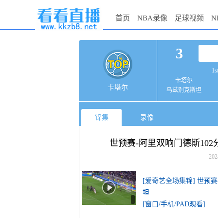
首页
NBA录像
足球视频
N
3
1s
卡塔尔
卡塔尔
乌兹别克斯坦
锦集
录像
世预赛-阿里双响门德斯102
202
[爱奇艺全场集锦] 世预赛
坦
[窗口/手机/PAD观看]