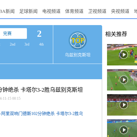
BA新闻
足球新闻
电视频道
体育频道
卫视频道
央视频道
2
完赛
相关推荐
t
2nd
3rd
4th
乌兹别克斯坦
分钟绝杀 卡塔尔3-2胜乌兹别克斯坦
4-11-15 00:15
-阿里双响门德斯102分钟绝杀 卡塔尔3-2胜乌兹别克斯