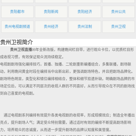
贵阳都市
贵阳新闻
贵阳经济
贵州公共
贵州电视剧频道
贵州经济
贵州法制
贵州卫视
贵州卫视简介
贵州卫视直播
09年全新改版，构建晚间栏目带，进行观众卡位，以优质栏目形
成收视习惯，有效保证观众流持续稳定。
电视剧剧场强化编排技巧，首播、独播、二轮剧重新编播组合，多集联播，剧场联
动，利用晚间黄金时段在编排当中出新出彩，更强调剧场特色，并且把剧场品牌化。
剧场特色明显，类型化和错位编排相结合，整体和细节拾遗补缺。明确剧场品牌的市
场定位后，可以满足不同层次的收视人群的不同喜好，从而引导观众在不同的剧场找
到自己喜爱的电视剧。
通过电视剧系列编排有效提升各类电视剧的收视率，形成规模效应；制造全年播出
亮点，提升剧场人气；满足受众特别需要。通过适时有效的编排不断提高剧场影响
力，培养观众的忠诚度，从而进一步提升剧场的品牌认知度和美誉度。