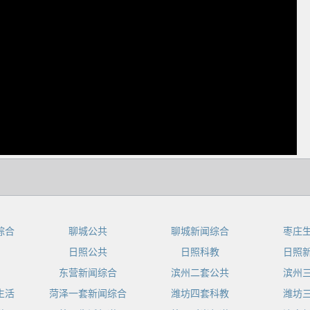
dIn
综合
聊城公共
聊城新闻综合
枣庄
日照公共
日照科教
日照
东营新闻综合
滨州二套公共
滨州
生活
菏泽一套新闻综合
潍坊四套科教
潍坊