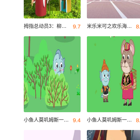
拇指总动员3：柳江河神-全集高清在线观看
9.7
米乐米可之欢乐海豚岛第一季-全集高清在线观看
8
小鱼人莫叽姆斯一家第八季-全集高清在线观看
9.4
小鱼人莫叽姆斯一家第七季-全集高清在线观看
8