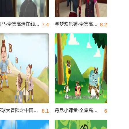
铜马-全集高清在线观看
7.4
寻梦欢乐镇-全集高清在线观看
8.2
环球大冒险之中国篇-全集高清在线观看
8.1
丹尼小课堂-全集高清在线观看
6