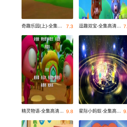
奇趣乐园(上)-全集高清在线观看
7.3
逗趣双宝-全集高清在线观看
7
精灵物语-全集高清在线观看
9.8
星际小蚂蚁-全集高清在线观看
9