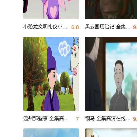
小恐龙文明礼仪小分队-全集高清在线观看
6.8
黑云国历险记-全集高清在线观看
9
温州那些事-全集高清在线观看
7
铜马-全集高清在线观看
9