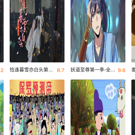
.2
恰逢暮雪亦白头第二季：姐妹篇-全集高清在线观看
8.7
妖道至尊第一季-全集高清在线观看
9.6