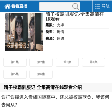
看看直播
导航
晴子校霸驯服记-全集高清在
线观看
集数：
完毕
类型：
剧情
来源：
网络
第1集
第2集
第3集
第4集
第5集
第6集
晴子校霸驯服记-全集高清在线观看介绍
误打误撞进入贵族国际高中，还总被校霸欺负，我该何
去何从？