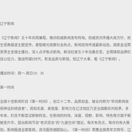
辽宁新闻
《辽宁新闻》五十年风雨兼程，晚间权威新闻发布阵地。权威资讯传播大政方针，民
生视角报道主题宣传，睿智眼光观察社会热点，新闻现场传递最新动态。国家金话筒
奖得主坐镇主播台，深入点评焦点新闻。鲜活纪录五十年沧桑巨变，全情铸就品牌栏
目公信力，激战传媒E时代，彰显品质与新锐。知辽宁大事，看《辽宁新闻》。
播出时间：周一-周日18：30
第一时间
全国十佳新闻栏目《第一时间》，创立十二年，品质如金，被业内称为“早间新闻收
视神话的缔造者”，其知名度、美誉度、影响力在辽沈地区乃至全国都名列前茅。多
年来，栏目不断尝试新鲜样态，在新闻的时效、深度、视野、影响、特色等方面不断
蜕变升华，提出新闻节目“老兵突击”的“九度空间”理论。每天有亮点，每月均有大策
划，新闻报道全面客观，资讯服务细腻贴心。《第一时间》荣膺全国青年文明号、辽