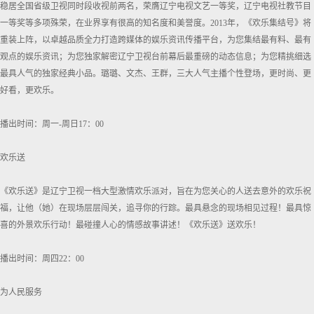
稳居全国省级卫视同时段收视前两名，荣膺辽宁电视文艺一等奖，辽宁电视社教节目
一等奖等多项殊荣，在业界享有很高的知名度和美誉度。2013年，《欢乐集结号》将
重装上阵，以卓越品质全力打造跨媒体的娱乐资讯传播平台，为您集结最有料、最有
观点的娱乐资讯；为您独家解密辽宁卫视台前幕后最重磅的动态信息；为您精挑细选
最具人气的独家经典小品。璐璐、文杰、王群，三大人气主播个性登场，更时尚、更
好看，更欢乐。
播出时间：周一-周日17：00
欢乐送
《欢乐送》是辽宁卫视一档大型激情欢乐派对，旨在为您关心的人送去意外的欢乐祝
福，让他（她）在现场层层闯关，追寻你的行踪。最具悬念的现场相见过程！最具惊
喜的外景欢乐行动！最碰撞人心的情感故事讲述！《欢乐送》送欢乐！
播出时间：周四22：00
为人民服务