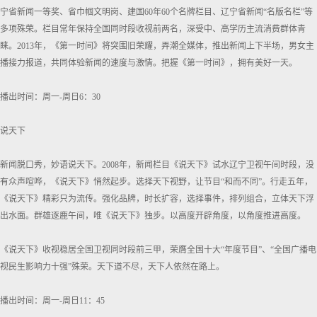
宁省新闻一等奖、省巾帼文明岗、建国60年60个名牌栏目、辽宁省新闻“名版名栏”等
多项殊荣。栏目常年保持全国同时段收视前两名，深受中、高学历主流消费群体青
睐。2013年，《第一时间》将突围旧荣耀，弄潮全媒体，推出新闻上下半场，男女主
播接力报道，共同体验新闻的速度与激情。把握《第一时间》，拥有美好一天。
播出时间：周一-周日6：30
说天下
新闻脱口秀，妙语说天下。2008年，新闻栏目《说天下》试水辽宁卫视午间时段，没
有众声喧哗，《说天下》悄然起步。选择天下视野，让节目“和而不同”。行走五年，
《说天下》精彩只为流传。强化品牌，时长扩容，选择事件，排列组合，立体天下浮
出水面。群雄逐鹿午间，唯《说天下》独步。以高度开辟角度，以角度推进高度。
《说天下》收视稳居全国卫视同时段前三甲，荣膺全国十大“年度节目”、“全国广播电
视民生影响力十强”殊荣。天下道不尽，天下人依然在路上。
播出时间：周一-周日11：45