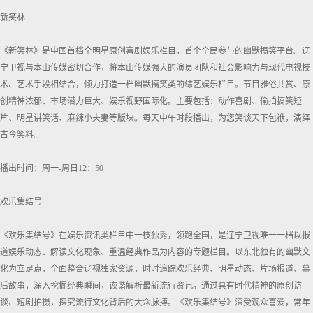
新笑林
《新笑林》是中国首档全明星原创喜剧娱乐栏目，首个全民参与的幽默搞笑平台。辽
宁卫视与本山传媒密切合作，将本山传媒强大的演员团队和社会影响力与现代电视技
术、艺术手段相结合，倾力打造一档幽默搞笑类的综艺娱乐栏目。节目雅俗共赏、原
创精神浓郁、市场潜力巨大、娱乐视野国际化。主要包括：动作喜剧、偷拍搞笑短
片、明星讲笑话、麻辣小夫妻等版块。每天中午时段播出，为您笑谈天下包袱，演绎
古今笑料。
播出时间：周一-周日12：50
欢乐集结号
《欢乐集结号》在娱乐资讯类栏目中一枝独秀，领跑全国，是辽宁卫视唯一一档以报
道娱乐动态、解读文化现象、重温经典作品为内容的专题栏目。以东北独有的幽默文
化为立足点，全面整合辽视独家资源，时时追踪欢乐经典、明星动态、片场报道、幕
后故事，深入挖掘经典瞬间，诙谐解析最新流行资讯。通过具有时代精神的原创访
谈、短剧拍摄，探究流行文化背后的大众脉搏。《欢乐集结号》深受观众喜爱，常年