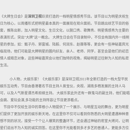
《大牌生日会》是
深圳卫视
巨资打造的一档明星情感秀节目。该节目以为明星庆祝生
日为核心，以周播形式把明星最本真的一面展现在观众面前。节目跳出综艺节目的俗
套，推陈出新，加入明星文化、生日文化，以脱口秀、歌舞秀、明星情感秀为主要的
表演形式，突出“大牌”这一概念。 大牌生日会在节目录制中，不仅会有国内外一线明
星的参加，如：甄子丹、郭富城、陆毅、何润东、赵薇等等，更会有一些神秘嘉宾光
临现场，他们可能是大牌明星的圈内好友、亲人、老师、同学，甚至会是他们的初恋
情人或暗恋对象，这些神秘嘉宾会以他们独特的视角，揭秘明星过往鲜为人知的私密
生活。
小人物，大娱乐家！《大娱乐家》是深圳卫视2011年全新打造的一档大型平民
娱乐互动秀，节目由香港著名节目主持人曾宝仪，央视、湖南多栖发展的主持人马
可，以及人气新星谭杰希担纲主持。 大娱乐家此外还有一群鬼马的副主持，他们能唱
会跳、爱玩会演,多功能的主持阵容让节目更添看点。
节目中不仅给生活中的草根小人物提供了一个展示、与明星互动的舞台，更为明星
们提供了更加开放的娱乐新天地，在这里你不仅可以看到你熟悉的大明星遭遇种种意
想不到的状况，接受一个个让人爆笑的整蛊环节，还会通过神秘的密室大拷问，让明
星们说出不为人知的诚实回答。在这里你不光能看到多才多艺的普通人，更能多方位