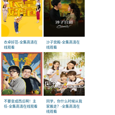
衣卓好范-全集高清在
沙子宫殿-全集高清在
线观看
线观看
不要变成西瓜啊！主
同学，你什么时候从我
任-全集高清在线观看
家搬走？-全集高清在
线观看