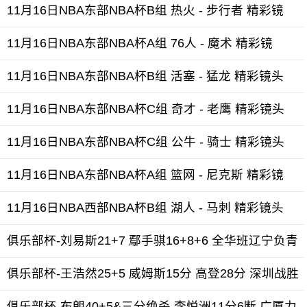
11月16日NBA东部NBA杯B组 热火 - 步行者 精彩镜
11月16日NBA东部NBA杯A组 76人 - 魔术 精彩镜
11月16日NBA东部NBA杯B组 活塞 - 猛龙 精彩镜头
11月16日NBA东部NBA杯C组 奇才 - 老鹰 精彩镜头
11月16日NBA东部NBA杯C组 公牛 - 骑士 精彩镜头
11月16日NBA东部NBA杯A组 篮网 - 尼克斯 精彩镜
11月16日NBA西部NBA杯B组 湖人 - 马刺 精彩镜头
俱乐部杯-刘易斯21+7 鄢手骐16+8+6 全华班辽宁负青
俱乐部杯-王浩然25+5 威姆斯15分 高登28分 深圳战胜
俱乐部杯-布朗40+5&三分绝杀 李悦洲11分6断 广厦力