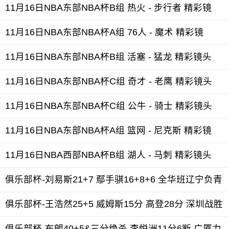
11月16日NBA东部NBA杯B组 热火 - 步行者 精彩镜
11月16日NBA东部NBA杯A组 76人 - 魔术 精彩镜
11月16日NBA东部NBA杯B组 活塞 - 猛龙 精彩镜头
11月16日NBA东部NBA杯C组 奇才 - 老鹰 精彩镜头
11月16日NBA东部NBA杯C组 公牛 - 骑士 精彩镜头
11月16日NBA东部NBA杯A组 篮网 - 尼克斯 精彩镜
11月16日NBA西部NBA杯B组 湖人 - 马刺 精彩镜头
俱乐部杯-刘易斯21+7 鄢手骐16+8+6 全华班辽宁负青
俱乐部杯-王浩然25+5 威姆斯15分 高登28分 深圳战胜
俱乐部杯-布朗40+5&三分绝杀 李悦洲11分6断 广厦力