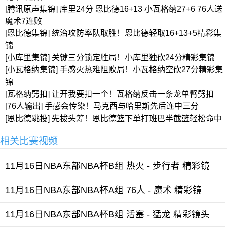
[腾讯原声集锦] 库里24分 恩比德16+13 小瓦格纳27+6 76人送
魔术7连败
[恩比德集锦] 统治攻防率队取胜！恩比德轻取16+13+5精彩集
锦
[小库里集锦] 关键三分锁定胜局！小库里独砍24分精彩集锦
[小瓦格纳集锦] 手感火热难阻败局！小瓦格纳空砍27分精彩集
锦
[瓦格纳劈扣] 让开我要扣一个！瓦格纳反击一条龙单臂劈扣
[76人输出] 手感会传染！马克西与哈里斯先后连中三分
[恩比德跳投] 先拔头筹！恩比德篮下单打班巴半截篮轻松命中
相关比赛视频
11月16日NBA东部NBA杯B组 热火 - 步行者 精彩镜
11月16日NBA东部NBA杯A组 76人 - 魔术 精彩镜
11月16日NBA东部NBA杯B组 活塞 - 猛龙 精彩镜头