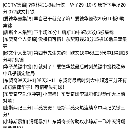
[CCTV集锦] ?森林狼1-3独行侠！华子29+10+9 唐斯下半场20
分 077欧文打铁
[爱德华兹集锦] 早自己干就完了嘛！爱德华兹砍29分10板9助
集锦
[唐斯个人集锦] 下半场20分！唐斯13中9砍25分5板集锦
[东契奇个人集锦] 没横扫可惜！东契奇轰28分15板10助三双集
锦
[欧文个人集锦] 第四节先生失约！欧文18中6&三分6中1得到16
分4助集锦
[华子关键中投] 打就对了！爱德华兹最后时刻关键中投稳稳命
中几乎锁定胜局！
[东契奇逆天3+1] 逆天3+1！东契奇最后时刻命中超远三分还有
加罚震惊华子！可惜错失罚球！
[东契奇李凯尔冲突] 小摩擦！东契奇嫌李凯尔犯规动作大上前
对喷！
[唐斯两记三分] 手感发烫！唐斯手感火热连续命中两记关键三
分！
[小琼斯暴扣] 滑翔暴扣！东契奇长传助攻小琼斯一飞冲天滑翔