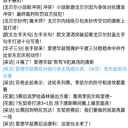
双手暴扣！
[戈贝尔小琼斯冲突] 冲突！小琼斯跟戈贝尔因为身体对抗爆发
冲突！最终裁判吹罚双方技犯！
[戈贝尔妙传] 魔术师？戈贝尔内线吸引包夹妙传空切的唐斯上
篮打进！
[欧文左手天勾] 左手天勾！欧文潇洒突破迎着戈贝尔封盖左手
勾手打进十分写意！
[华子三分] 张手就来！爱德华兹借掩护干拔三分稳稳命中并作
出安东尼庆祝动作！
[采访] 斗嘴了！爱德华兹“责骂”6犯离场的唐斯
[采访] 爱德华兹赛后对独行侠主场观众说：G6见！发布会反问
记者
[采访] 芬奇此前表示：这轮系列赛，李凯尔的防守和进攻都重
要
[花絮] 3赛后追梦给森林狼出方案：重用李凯尔和里德~
[花絮] ?东契奇打进3+1后 场下唐斯瞬间戴上痛苦面具！
[采访] 比赛回到明尼苏达！东契奇赛后：我们要做的就是再赢
一场
[采访] 爱德华兹赛后谈康利：这家伙太老了！