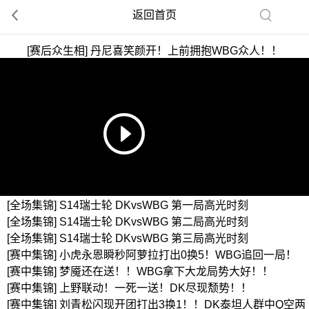
返回首页
[赛后众生相] 丹尼喜笑颜开！上前拥抱WBG众人！！
[全场集锦] S14瑞士轮 DKvsWBG 第一局高光时刻
[全场集锦] S14瑞士轮 DKvsWBG 第二局高光时刻
[全场集锦] S14瑞士轮 DKvsWBG 第三局高光时刻
[赛中集锦] 小虎永恩瞬秒阿萝拉打出0换5！WBG追回一局！
[赛中集锦] 梦魇还在送！！WBG拿下大龙局势大好！！
[赛中集锦] 上野联动！一死一送！DK尽现颓势！！
[赛中集锦] 刘青松闪现开团打出3换1！！DK泰坦人群中Q空两