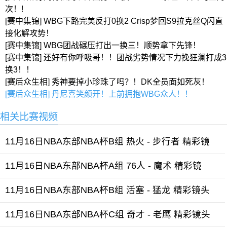
次！!
[赛中集锦] WBG下路完美反打0换2 Crisp梦回S9拉克丝Q闪直
接化解攻势！
[赛中集锦] WBG团战碾压打出一换三！顺势拿下先锋！
[赛中集锦] 还好有你呼吸哥！！团战劣势情况下力挽狂澜打成3
换3！！
[赛后众生相] 秀神要掉小珍珠了吗？！DK全员面如死灰！
[赛后众生相] 丹尼喜笑颜开！上前拥抱WBG众人！！
相关比赛视频
11月16日NBA东部NBA杯B组 热火 - 步行者 精彩镜
11月16日NBA东部NBA杯A组 76人 - 魔术 精彩镜
11月16日NBA东部NBA杯B组 活塞 - 猛龙 精彩镜头
11月16日NBA东部NBA杯C组 奇才 - 老鹰 精彩镜头