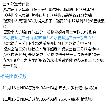
士20分逆转鹈鹕
[希尔德个人集锦] 7记三分！希尔德vs鹈鹕射下28分集锦
[沃特斯个人集锦] 替补出场！沃特斯vs鹈鹕得21分集锦
[锡安个人集锦] 8次失误太多了！锡安20中12拿到31分8篮板集
锦
[莺歌个人集锦] 首节12分！英格拉姆vs勇士空砍30分集锦
[希尔德超远三分] 看嗨库里！希尔德超远三分一箭穿心！
[希尔德连三分] 下半场发威拉开比分！希尔德连中三分
[锡安空位三分] 放我投？瞧不起我？锡安空位三分精准命中
[英格拉姆10分] 开场发威！英格拉姆开局一人包揽全队10分
[花絮] 哈登：为库里所取得的成就感到骄傲 退役后能回忆对抗
勇士王朝
相关比赛视频
11月16日NBA东部NBA杯B组 热火 - 步行者 精彩镜
11月16日NBA东部NBA杯A组 76人 - 魔术 精彩镜