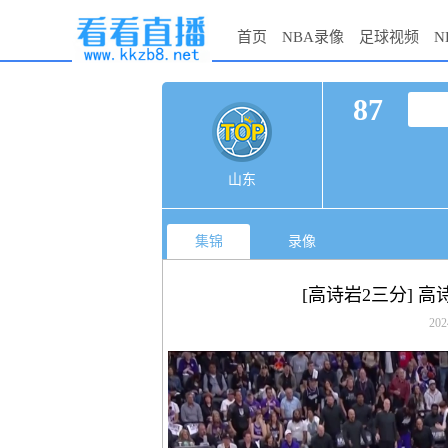
首页
NBA录像
足球视频
N
87
山东
集锦
录像
[高诗岩2三分] 
202