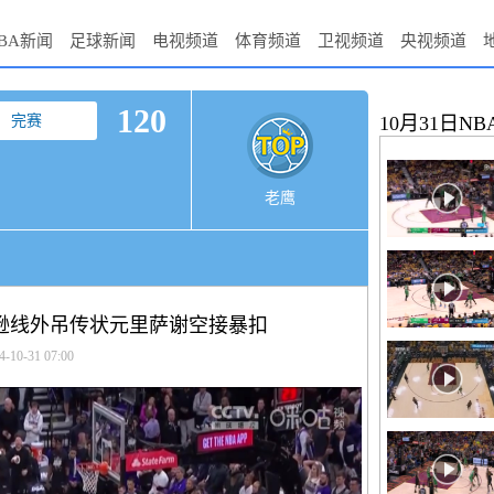
BA新闻
足球新闻
电视频道
体育频道
卫视频道
央视频道
120
完赛
10月31日NB
老鹰
翰逊线外吊传状元里萨谢空接暴扣
4-10-31 07:00