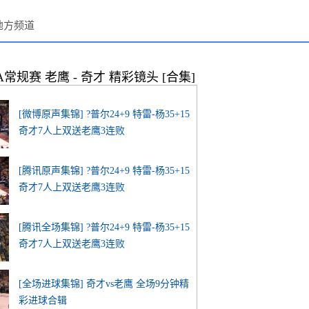
地方频道
A常规赛 老鹰 - 奇才 精彩镜头 [合集]
[微博原声集锦] ?普尔24+9 特雷-杨35+15
奇才7人上双送老鹰3连败
[腾讯原声集锦] ?普尔24+9 特雷-杨35+15
奇才7人上双送老鹰3连败
[腾讯全场集锦] ?普尔24+9 特雷-杨35+15
奇才7人上双送老鹰3连败
[全场进球集锦] 奇才vs老鹰 全场9分钟精
彩进球合辑