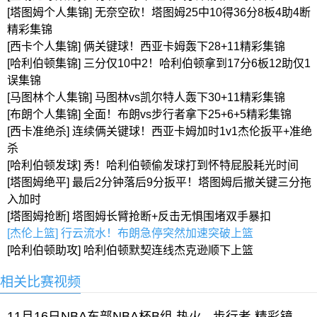
[塔图姆个人集锦] 无奈空砍！塔图姆25中10得36分8板4助4断
精彩集锦
[西卡个人集锦] 俩关键球！西亚卡姆轰下28+11精彩集锦
[哈利伯顿集锦] 三分仅10中2！哈利伯顿拿到17分6板12助仅1
误集锦
[马图林个人集锦] 马图林vs凯尔特人轰下30+11精彩集锦
[布朗个人集锦] 全面！布朗vs步行者拿下25+6+5精彩集锦
[西卡准绝杀] 连续俩关键球！西亚卡姆加时1v1杰伦扳平+准绝
杀
[哈利伯顿发球] 秀！哈利伯顿偷发球打到怀特屁股耗光时间
[塔图姆绝平] 最后2分钟落后9分扳平！塔图姆后撤关键三分拖
入加时
[塔图姆抢断] 塔图姆长臂抢断+反击无惧围堵双手暴扣
[杰伦上篮] 行云流水！布朗急停突然加速突破上篮
[哈利伯顿助攻] 哈利伯顿默契连线杰克逊顺下上篮
相关比赛视频
11月16日NBA东部NBA杯B组 热火 - 步行者 精彩镜