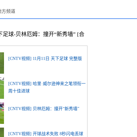
地方频道
天下足球-贝林厄姆：撞开“新秀墙” [合
[CNTV视频] 11月11日 天下足球 完整版
[CNTV视频] 哈里·威尔逊神来之笔领衔一
周十佳进球
[CNTV视频] 贝林厄姆：撞开“新秀墙”
[CNTV视频] 开球战术失败 8秒闪电丢球