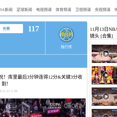
BA新闻
足球新闻
电视频道
体育频道
卫视频道
央视频道
117
完赛
11月13日N
镜头 [合集]
独行侠
庆祝！库里最后3分钟连得12分&关键3分收
割！
4-11-13 11:00