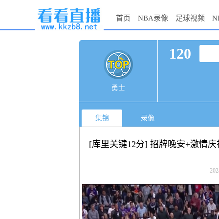
首页
NBA录像
足球视频
N
120
勇士
集锦
录像
[库里关键12分] 招牌晚安+激情
202