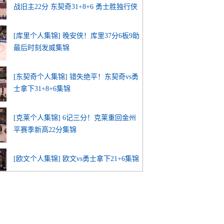
战旧主22分 东契奇31+8+6 勇士胜独行侠
[库里个人集锦] 晚安侠！库里37分6板9助
最后时刻发威集锦
[东契奇个人集锦] 错失绝平！东契奇vs勇
士拿下31+8+6集锦
[克莱个人集锦] 6记三分！克莱重回金州
平赛季新高22分集锦
[欧文个人集锦] 欧文vs勇士拿下21+6集锦
[库里关键12分] 招牌晚安+激情庆祝！库
里最后3分钟连得12分&关键3分收割！