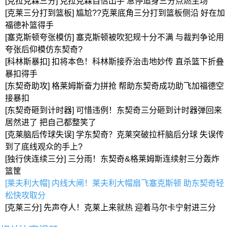
[克拉克森三分] 克拉克森自信出手 急停追身三分点燃主场
[克莱三分打到篮板] 尴尬?‍?️克莱底角三分打到篮板侧沿 好在加
福德补篮得手
[塞克斯顿夸张模仿] 塞克斯顿被吹犯规十分不满 与裁判争论用
夸张后仰模仿东契奇?
[科林斯暴扣] 扣将本色！科林斯接乔治击地妙传 直杀篮下折叠
暴扣得手
[东契奇助攻] 格莱姆斯奋力拼抢 帮助东契奇成功助飞加福德空
接暴扣
[东契奇砸到计时器] 可惜违例！东契奇三分砸到计时器弹回来
居然进了 把自己都整笑了
[克莱脑后传球失误] 学东契奇？克莱突破拉杆脑后分球 失误传
到了底线观众的手上?
[独行侠连续三分] 三分雨！东契奇&格莱姆斯连续射三分轰炸
篮筐
[莱夫利大帽] 内线大闸！莱夫利大帽扇飞塞克斯顿 助东契奇轻
松快攻取分
[克莱三分] 先声夺人！克莱上来就热 迎着马尔卡宁射进三分