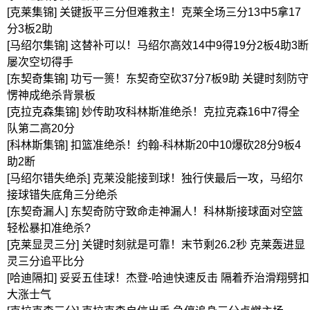
[克莱集锦] 关键扳平三分但难救主！克莱全场三分13中5拿17
分3板2助
[马绍尔集锦] 这替补可以！马绍尔高效14中9得19分2板4助3断
屡次空切得手
[东契奇集锦] 功亏一篑！东契奇空砍37分7板9助 关键时刻防守
愣神成绝杀背景板
[克拉克森集锦] 妙传助攻科林斯准绝杀！克拉克森16中7得全
队第二高20分
[科林斯集锦] 扣篮准绝杀！约翰-科林斯20中10爆砍28分9板4
助2断
[马绍尔错失绝杀] 克莱没能接到球！独行侠最后一攻，马绍尔
接球错失底角三分绝杀
[东契奇漏人] 东契奇防守致命走神漏人！科林斯接球面对空篮
轻松暴扣准绝杀?
[克莱显灵三分] 关键时刻就是可靠！末节剩26.2秒 克莱轰进显
灵三分追平比分
[哈迪隔扣] 妥妥五佳球！杰登-哈迪快速反击 隔着乔治滑翔劈扣
大涨士气