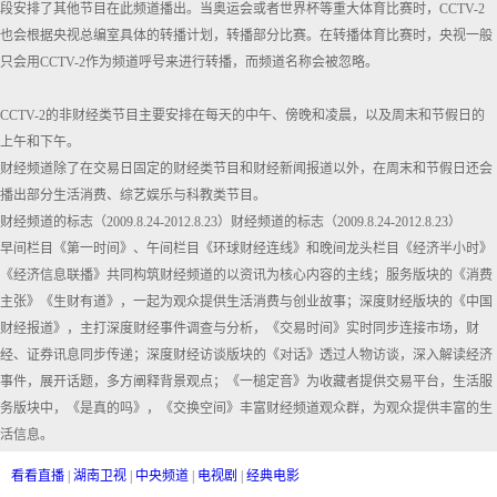
段安排了其他节目在此频道播出。当奥运会或者世界杯等重大体育比赛时，CCTV-2
也会根据央视总编室具体的转播计划，转播部分比赛。在转播体育比赛时，央视一般
只会用CCTV-2作为频道呼号来进行转播，而频道名称会被忽略。
CCTV-2的非财经类节目主要安排在每天的中午、傍晚和凌晨，以及周末和节假日的
上午和下午。
财经频道除了在交易日固定的财经类节目和财经新闻报道以外，在周末和节假日还会
播出部分生活消费、综艺娱乐与科教类节目。
财经频道的标志（2009.8.24-2012.8.23）财经频道的标志（2009.8.24-2012.8.23）
早间栏目《第一时间》、午间栏目《环球财经连线》和晚间龙头栏目《经济半小时》
《经济信息联播》共同构筑财经频道的以资讯为核心内容的主线；服务版块的《消费
主张》《生财有道》，一起为观众提供生活消费与创业故事；深度财经版块的《中国
财经报道》，主打深度财经事件调查与分析，《交易时间》实时同步连接市场，财
经、证券讯息同步传递；深度财经访谈版块的《对话》透过人物访谈，深入解读经济
事件，展开话题，多方阐释背景观点；《一槌定音》为收藏者提供交易平台，生活服
务版块中，《是真的吗》，《交换空间》丰富财经频道观众群，为观众提供丰富的生
活信息。
看看直播
|
湖南卫视
|
中央频道
|
电视剧
|
经典电影