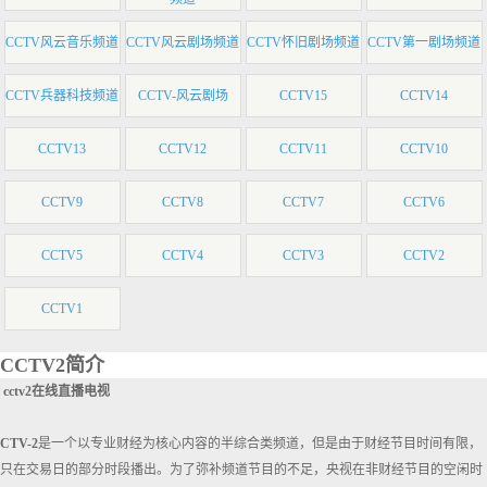
CCTV风云音乐频道
CCTV风云剧场频道
CCTV怀旧剧场频道
CCTV第一剧场频道
CCTV兵器科技频道
CCTV-风云剧场
CCTV15
CCTV14
CCTV13
CCTV12
CCTV11
CCTV10
CCTV9
CCTV8
CCTV7
CCTV6
CCTV5
CCTV4
CCTV3
CCTV2
CCTV1
CCTV2简介
cctv2在线直播电视
CTV-2
是一个以专业财经为核心内容的半综合类频道，但是由于财经节目时间有限，
只在交易日的部分时段播出。为了弥补频道节目的不足，央视在非财经节目的空闲时