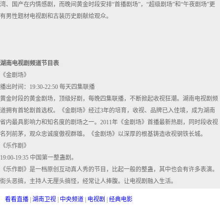
湾、国产在内情感剧，而晚间黄金时段安排“首播剧场”，“超级剧场”和“午夜剧场”更
有男性题材电视剧和古装历史剧献给观众。
湖南电视剧频道节目表
《金剧场》
播出时间：19:30-22:50 每天四集联播
黄金时段的黄金剧场，顶级好剧，每晚四集联播，不断掀起收视狂潮。湖南电视剧频
道拥有首轮剧首选权。《金剧场》经过3年的培育，收视、品牌已入佳境，成为湖南
省内最具影响力和知名度的剧场之一。2011年《金剧场》首播最新热剧，同时段收视
名列前茅，观众忠诚度傲视群雄。《金剧场》以深厚的根基铸造收视钢铁长城。
《乐作剧》
19:00-19:35 中国第一整蛊剧。
《乐作剧》是一档原创互动真人秀的节目，比起一般的整蛊，其中也会有许多表演。
街头恶搞，主持人无厘头搞怪，经常让人捧腹。让电视剧融入生活。
看看直播
|
湖南卫视
|
中央频道
|
电视剧
|
经典电影