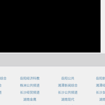
dIn
综合
岳阳经济科教
岳阳公共
岳阳
合
株洲公共频道
湘潭新闻综合
湘潭
道
长沙经贸频道
长沙公共频道
长沙
湖南金鹰
湖南现代
湖