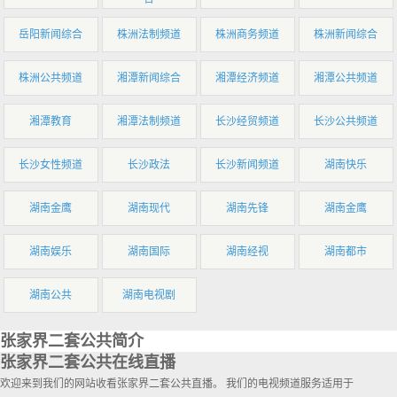
岳阳新闻综合
株洲法制频道
株洲商务频道
株洲新闻综合
株洲公共频道
湘潭新闻综合
湘潭经济频道
湘潭公共频道
湘潭教育
湘潭法制频道
长沙经贸频道
长沙公共频道
长沙女性频道
长沙政法
长沙新闻频道
湖南快乐
湖南金鹰
湖南现代
湖南先锋
湖南金鹰
湖南娱乐
湖南国际
湖南经视
湖南都市
湖南公共
湖南电视剧
张家界二套公共简介
张家界二套公共在线直播
欢迎来到我们的网站收看张家界二套公共直播。 我们的电视频道服务适用于