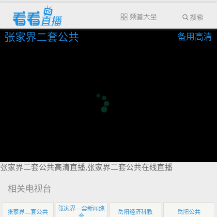
张家界二套公共
备用高清
张家界二套公共高清直播,张家界二套公共在线直播
相关电视台
张家界一套新闻综
张家界二套公共
岳阳经济科教
岳阳公共
合