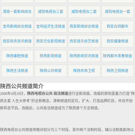
渭南一套新闻综合
咸阳电视台三套
咸阳电视台二套
咸阳电视台一套
宝鸡新闻综合频道
宝鸡经济生活频道
西安新闻综合频道
西安白鸽都市
西安商务资讯频道
西安文化影视频道
西安音乐综艺频道
西安健康频道
陕西秦腔频道
陕西影视频道
陕西新闻资讯频道
陕西都市青春频道
陕西生活频道
陕西公共频道
陕西农林卫视
陕西卫视频道
陕西公共频道简介
2008年4月28日，
陕西电视台公共·政法频道
进行全新改版，改版的原则是着力打造"陕
西五套 人生大参考"的全新概念，清晰频道的定位，扩大、打造品牌栏目，并且开创
新样态节目。改版后，公共政法频道成为了陕西首个方言频道。
陕西电视台公共频道将晚间划分为三个时段，其中两个法制时段，辅以法制类剧场以