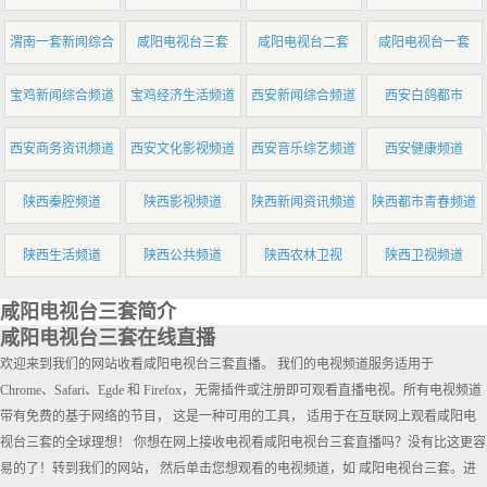
渭南一套新闻综合
咸阳电视台三套
咸阳电视台二套
咸阳电视台一套
宝鸡新闻综合频道
宝鸡经济生活频道
西安新闻综合频道
西安白鸽都市
西安商务资讯频道
西安文化影视频道
西安音乐综艺频道
西安健康频道
陕西秦腔频道
陕西影视频道
陕西新闻资讯频道
陕西都市青春频道
陕西生活频道
陕西公共频道
陕西农林卫视
陕西卫视频道
咸阳电视台三套简介
咸阳电视台三套在线直播
欢迎来到我们的网站收看咸阳电视台三套直播。 我们的电视频道服务适用于
Chrome、Safari、Egde 和 Firefox，无需插件或注册即可观看直播电视。所有电视频道
带有免费的基于网络的节目， 这是一种可用的工具， 适用于在互联网上观看咸阳电
视台三套的全球理想！ 你想在网上接收电视看咸阳电视台三套直播吗？没有比这更容
易的了！转到我们的网站， 然后单击您想观看的电视频道，如 咸阳电视台三套。进