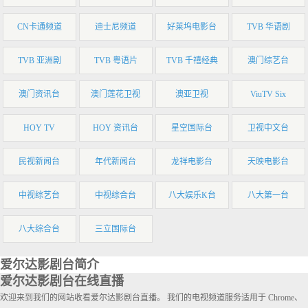
CN卡通频道
迪士尼频道
好莱坞电影台
TVB 华语剧
TVB 亚洲剧
TVB 粤语片
TVB 千禧经典
澳门综艺台
澳门资讯台
澳门莲花卫视
澳亚卫视
ViuTV Six
HOY TV
HOY 资讯台
星空国际台
卫视中文台
民视新闻台
年代新闻台
龙祥电影台
天映电影台
中视综艺台
中视综合台
八大娱乐K台
八大第一台
八大综合台
三立国际台
爱尔达影剧台简介
爱尔达影剧台在线直播
欢迎来到我们的网站收看爱尔达影剧台直播。 我们的电视频道服务适用于 Chrome、