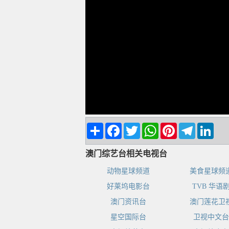
Share
Facebook
Twitter
WhatsApp
Pinterest
Telegram
Linke
澳门综艺台相关电视台
动物星球频道
美食星球频
好莱坞电影台
TVB 华语
澳门资讯台
澳门莲花卫
星空国际台
卫视中文台