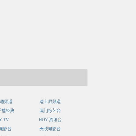
卡通频道
迪士尼频道
 千禧经典
澳门综艺台
Y TV
HOY 资讯台
电影台
天映电影台