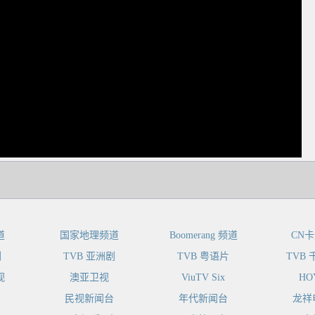
dIn
道
国家地理频道
Boomerang 频道
CN
剧
TVB 亚洲剧
TVB 粤语片
TVB
视
澳亚卫视
ViuTV Six
HO
民视新闻台
年代新闻台
龙祥