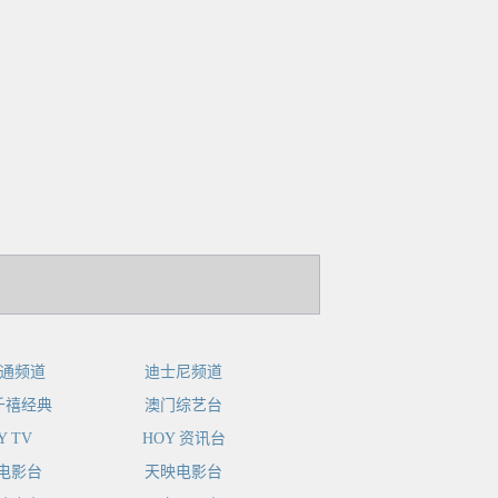
卡通频道
迪士尼频道
 千禧经典
澳门综艺台
Y TV
HOY 资讯台
电影台
天映电影台