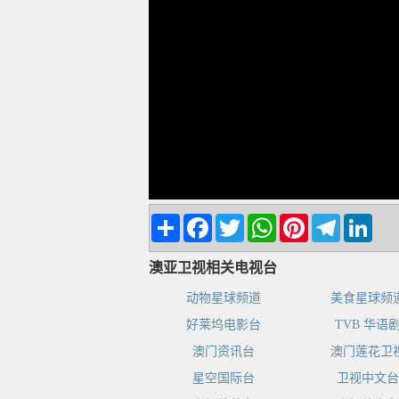
Share
Facebook
Twitter
WhatsApp
Pinterest
Telegram
Linke
澳亚卫视相关电视台
动物星球频道
美食星球频
好莱坞电影台
TVB 华语
澳门资讯台
澳门莲花卫
星空国际台
卫视中文台