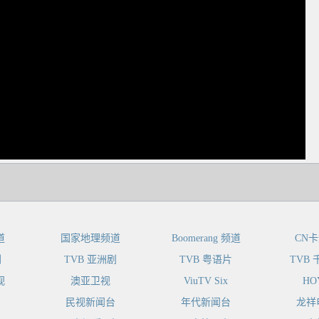
dIn
道
国家地理频道
Boomerang 频道
CN
剧
TVB 亚洲剧
TVB 粤语片
TVB
视
澳亚卫视
ViuTV Six
HO
民视新闻台
年代新闻台
龙祥