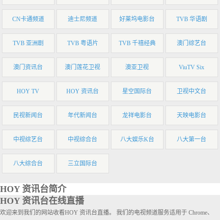
CN卡通频道
迪士尼频道
好莱坞电影台
TVB 华语剧
TVB 亚洲剧
TVB 粤语片
TVB 千禧经典
澳门综艺台
澳门资讯台
澳门莲花卫视
澳亚卫视
ViuTV Six
HOY TV
HOY 资讯台
星空国际台
卫视中文台
民视新闻台
年代新闻台
龙祥电影台
天映电影台
中视综艺台
中视综合台
八大娱乐K台
八大第一台
八大综合台
三立国际台
HOY 资讯台简介
HOY 资讯台在线直播
欢迎来到我们的网站收看HOY 资讯台直播。 我们的电视频道服务适用于 Chrome、