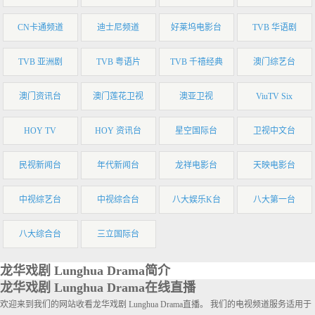
CN卡通频道
迪士尼频道
好莱坞电影台
TVB 华语剧
TVB 亚洲剧
TVB 粤语片
TVB 千禧经典
澳门综艺台
澳门资讯台
澳门莲花卫视
澳亚卫视
ViuTV Six
HOY TV
HOY 资讯台
星空国际台
卫视中文台
民视新闻台
年代新闻台
龙祥电影台
天映电影台
中视综艺台
中视综合台
八大娱乐K台
八大第一台
八大综合台
三立国际台
龙华戏剧 Lunghua Drama简介
龙华戏剧 Lunghua Drama在线直播
欢迎来到我们的网站收看龙华戏剧 Lunghua Drama直播。 我们的电视频道服务适用于