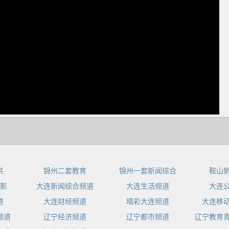
dIn
共
锦州二套教育
锦州一套新闻综合
鞍山
影
大连新闻综合频道
大连生活频道
大连
道
大连财经频道
晴彩大连频道
大连移
频道
辽宁经济频道
辽宁都市频道
辽宁教育