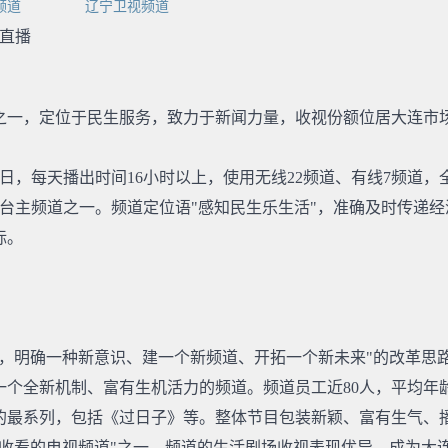
频道
辽宁卫视频道
直播
之一，定位于民生服务，致力于新闻力量，收视份额位居大连市
月18日，每天播出时间16小时以上，使用无线22频道、有线7频道
视台主频道之一。频道定位语"感知民生乐生活"，准确及时传递
标。
，明确一种新意识、建一个新频道、开拓一个新未来"的改革思路
个全新机制、富有生机活力的频道。频道员工近80人，平均年龄
的最系列，包括《过日子》等。整体节目包装新颖、富有生气、
欢收看的电视频道"之一。频道的生活剧场收视表现优异，成为大