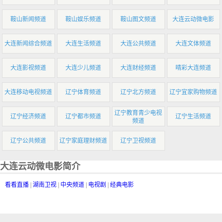
鞍山新闻频道
鞍山娱乐频道
鞍山图文频道
大连云动微电影
大连新闻综合频道
大连生活频道
大连公共频道
大连文体频道
大连影视频道
大连少儿频道
大连财经频道
晴彩大连频道
大连移动电视频道
辽宁体育频道
辽宁北方频道
辽宁宜家购物频道
辽宁教育青少电视
辽宁经济频道
辽宁都市频道
辽宁生活频道
频道
辽宁公共频道
辽宁家庭理财频道
辽宁卫视频道
大连云动微电影简介
看看直播
|
湖南卫视
|
中央频道
|
电视剧
|
经典电影