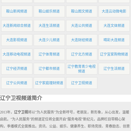
鞍山新闻频道
鞍山娱乐频道
鞍山图文频道
大连云动微电影
大连新闻综合频道
大连生活频道
大连公共频道
大连文体频道
大连影视频道
大连少儿频道
大连财经频道
晴彩大连频道
大连移动电视频道
辽宁体育频道
辽宁北方频道
辽宁宜家购物频道
辽宁教育青少电视
辽宁经济频道
辽宁都市频道
辽宁生活频道
频道
辽宁公共频道
辽宁家庭理财频道
辽宁卫视频道
辽宁卫视频道简介
2013年，
辽宁卫视
将以“为人民服务”为全新呼号，老朋友，新形象，从心出发，温暖
启航。“为人民服务”的频道定位将全面开启“服务电视”新纪元，品牌栏目带精心架
构，季播模式全面推出。资讯、公益、娱乐、健康养生、职场竞技、青春励志、创意