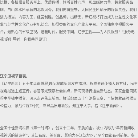
比拼，各档栏目服务至上，优质传播，倾听百姓心声，彰显媒体力量，铸就服务品
牌。白山黑水所孕育的北派风骨，我们仍将坚守，大国民生所赋予的媒体责任，我们
鼎力担当。内容为王，经营制胜，创品牌，出精品，新辽视将打造成为公益性文化事
业与经营性文化产业有机结合、相得益彰的文化产业大平台。全国独家电视服务平
台，最贴心的省级卫视。温暖时代，服务中国，辽宁卫视——为人民服务！“服务电
视”的引导者，你我共同见证！
辽宁卫视节目表:
《辽宁新闻》五十年风雨兼程,晚间权威新闻发布阵地。权威资讯传播大政方针，民生
视角报道主题宣传，睿智眼光观察社会热点，新闻现场传递最新动态。国家金话筒奖
得主坐镇主播台，深入点评焦点新闻。鲜活纪录五十年沧桑巨变，全情铸就品牌栏目
公信力，激战传媒E时代，彰显品质与新锐。知辽宁大事，看《辽宁新闻》。
全国十佳新闻栏目《第一时间》，创立十二年，品质如金，被业内称为“早间新闻收
视神话的缔造者”，其知名度、美誉度、影响力在辽沈地区乃至全国都名列前茅。多