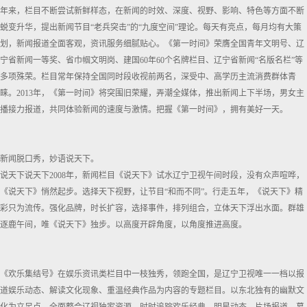
年来，栏目不断尝试新鲜样态，在新闻的时效、深度、视野、影响、特色等方面不断
蜕变升华，提出新闻节目“老兵突击”的“九度空间”理论。每天有亮点，每月均有大策
划，新闻报道全面客观，资讯服务细腻贴心。《第一时间》荣膺全国青年文明号、辽
宁省新闻一等奖、省巾帼文明岗、建国60年60个名牌栏目、辽宁省新闻“名版名栏”等
多项殊荣。栏目常年保持全国同时段收视前两名，深受中、高学历主流消费群体青
睐。2013年，《第一时间》将突围旧荣耀，弄潮全媒体，推出新闻上下半场，男女主
播接力报道，共同体验新闻的速度与激情。把握《第一时间》，拥有美好一天。
新闻脱口秀，妙语说天下。
说天下说天下2008年，新闻栏目《说天下》试水辽宁卫视午间时段，没有众声喧哗，
《说天下》悄然起步。选择天下视野，让节目“和而不同”。行走五年，《说天下》精
彩只为流传。强化品牌，时长扩容，选择事件，排列组合，立体天下浮出水面。群雄
逐鹿午间，唯《说天下》独步。以高度开辟角度，以角度推进高度。
《欢乐集结号》在娱乐资讯类栏目中一枝独秀，领跑全国，是辽宁卫视唯一一档以报
道娱乐动态、解读文化现象、重温经典作品为内容的专题栏目。以东北独有的幽默文